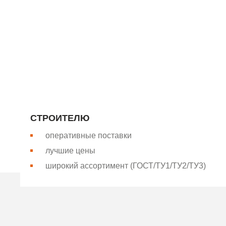
Компания “Базис-Металл” является крупнейшим произ
компания поставляет продукцию для строительной отр
нашем собственном оборудовании и соответствует о
РАБОТАТЬ С НАМИ ВЫГОДНО
СТРОИТЕЛЮ
оперативные поставки
лучшие цены
широкий ассортимент (ГОСТ/ТУ1/ТУ2/ТУ3)