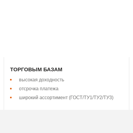
водителем сварной сетки Поволжья, Урала, Юга и Северо-З
асли. Наша сильная сторона – высокая скорость поставок! 
бщепринятым стандартам качества.
ТОРГОВЫМ БАЗАМ
высокая доходность
отсрочка платежа
широкий ассортимент (ГОСТ/ТУ1/ТУ2/ТУ3)